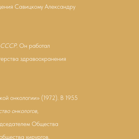
ждения Савицкому Александру
в СССР
. Он работал
терства здравоохранения
ой онкологии» (1972). В 1955
тво онкологов
,
редседателем Общества
общества хирургов.