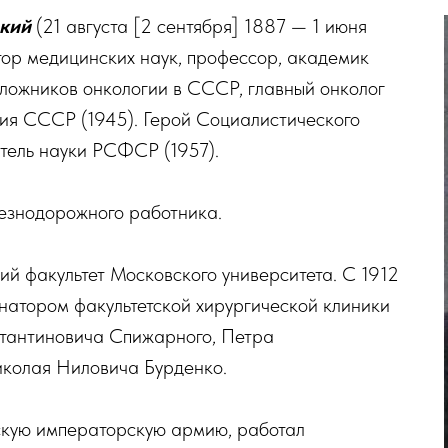
цкий
(21 августа [2 сентября] 1887 — 1 июня
ктор медицинских наук, профессор, академик
ожников онкологии в СССР, главный онколог
я СССР (1945). Герой Социалистического
ятель науки РСФСР (1957).
лезнодорожного работника.
кий факультет Московского университета. С 1912
инатором факультетской хирургической клиники
тантиновича Спижарного, Петра
колая Ниловича Бурденко.
сскую императорскую армию, работал