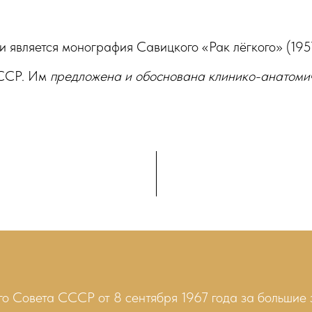
 является монография Савицкого «Рак лёгкого» (195
СССР. Им
предложена и обоснована клинико-анатоми
 Совета СССР от 8 сентября 1967 года за большие з