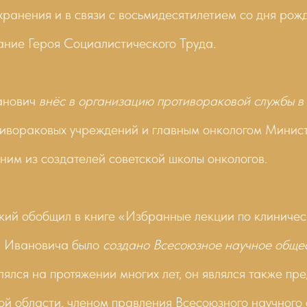
хранения и в связи с восьмидесятилетием со дня ро
ание Героя Социалистического Труда.
анович
внёс в организацию противораковой службы 
ивораковых учреждений и главным онкологом Минис
дним из создателей советской школы онкологов.
ий обобщил в книге «Избранные лекции по клиническ
р Ивановича было
создано Всесоюзное научное общес
лялся на протяжении многих лет, он являлся также п
й области, членом правления Всесоюзного научного 