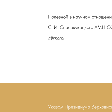
Полезной в научном отношении
С. И. Спасокукоцкого АМН 
лёгкого
.
Указом Президиума Верховного