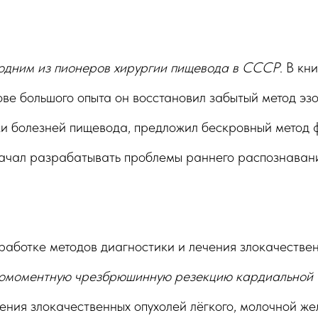
одним из пионеров хирургии пищевода в СССР
. В кн
ове большого опыта он восстановил забытый метод эзо
ки болезней пищевода, предложил бескровный метод
начал разрабатывать проблемы раннего распознавани
аботке методов диагностики и лечения злокачествен
омоментную чрезбрюшинную резекцию кардиальной 
ния злокачественных опухолей лёгкого, молочной жел